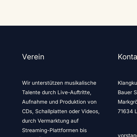
Großes
Mehr »
Geburtstagsfest
im
Studio
–
Verein
Konta
Große
Spende
für
Wir unterstützen musikalische
Klangku
den
Talente durch Live-Auftritte,
Bauer S
Verein
Aufnahme und Produktion von
Markgrö
CDs, Schallplatten oder Videos,
71634 
durch Vermarktung auf
Streaming-Plattformen bis
vorstan